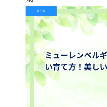
[PR]
育て方