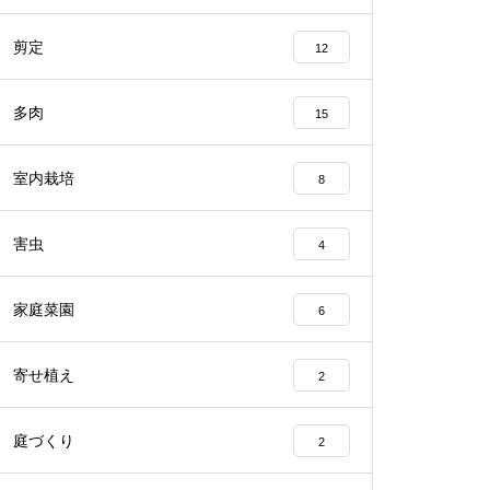
剪定
12
多肉
15
室内栽培
8
害虫
4
家庭菜園
6
寄せ植え
2
庭づくり
2