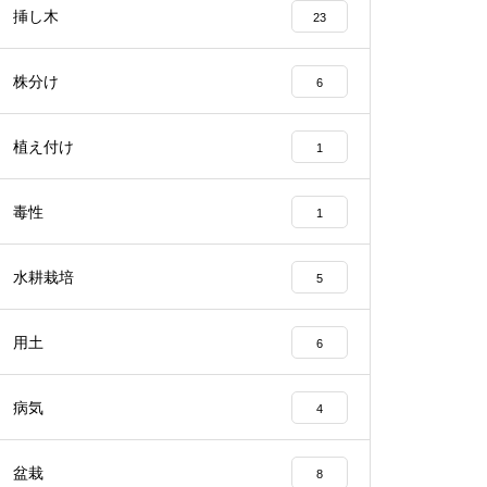
挿し木
23
株分け
6
植え付け
1
毒性
1
水耕栽培
5
用土
6
病気
4
盆栽
8