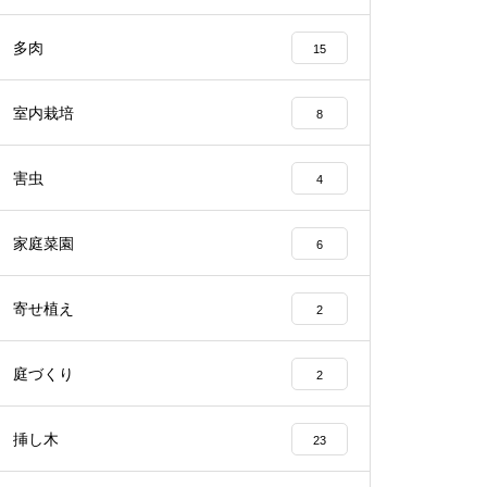
多肉
15
室内栽培
8
害虫
4
家庭菜園
6
寄せ植え
2
庭づくり
2
挿し木
23