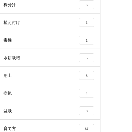
株分け
6
植え付け
1
毒性
1
水耕栽培
5
用土
6
病気
4
盆栽
8
育て方
67