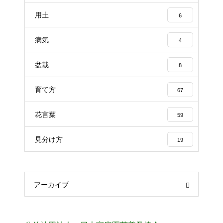
用土
6
病気
4
盆栽
8
育て方
67
花言葉
59
見分け方
19
アーカイブ