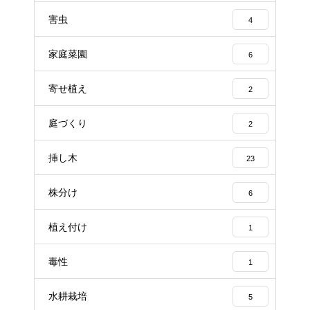
害虫
4
家庭菜園
6
寄せ植え
2
庭づくり
2
挿し木
23
株分け
6
植え付け
1
毒性
1
水耕栽培
5