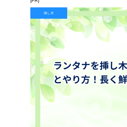
[PR]
挿し木