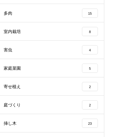
多肉
15
室内栽培
8
害虫
4
家庭菜園
5
寄せ植え
2
庭づくり
2
挿し木
23