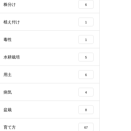
株分け
6
植え付け
1
毒性
1
水耕栽培
5
用土
6
病気
4
盆栽
8
育て方
67