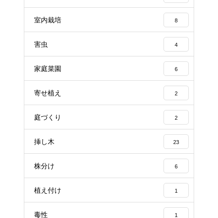
室内栽培
8
害虫
4
家庭菜園
6
寄せ植え
2
庭づくり
2
挿し木
23
株分け
6
植え付け
1
毒性
1