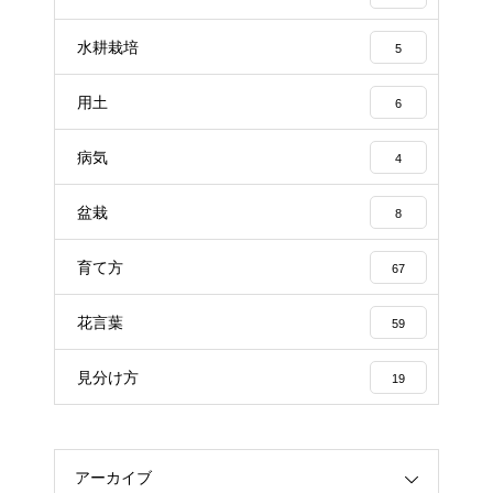
水耕栽培
5
用土
6
病気
4
盆栽
8
育て方
67
花言葉
59
見分け方
19
アーカイブ