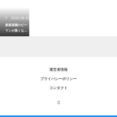
2026.08.10
家庭菜園のピー
マンが黒くなる
原因は？美味し
い実にする解決
策
2026.08.09
運営者情報
ガーデニングに
プライバシーポリシー
おけるブロック
の敷き方！おし
コンタクト
ゃれな庭への第
一歩
2026.08.08