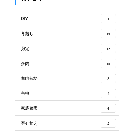
DIY
1
冬越し
16
剪定
12
多肉
15
室内栽培
8
害虫
4
家庭菜園
6
寄せ植え
2