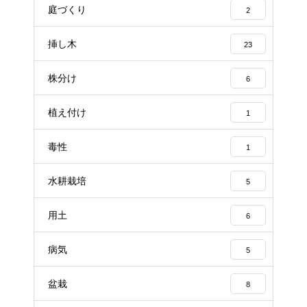
庭づくり
2
挿し木
23
株分け
6
植え付け
1
毒性
1
水耕栽培
5
用土
6
病気
5
盆栽
8