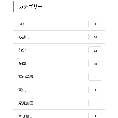
カテゴリー
DIY
1
冬越し
16
剪定
12
多肉
15
室内栽培
8
害虫
4
家庭菜園
6
寄せ植え
2