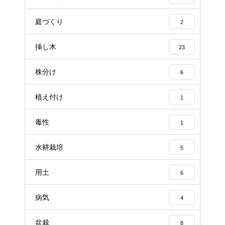
庭づくり
2
挿し木
23
株分け
6
植え付け
1
毒性
1
水耕栽培
5
用土
6
病気
4
盆栽
8