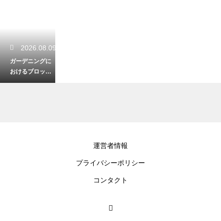
2026.08.09
ガーデニングに
おけるブロック
の敷き方！おし
ゃれな庭への第
一歩
2026.08.08
運営者情報
家庭菜園は4月が
プライバシーポリシー
始め時！初心者
でも簡単に育つ
コンタクト
おすすめ栽培術