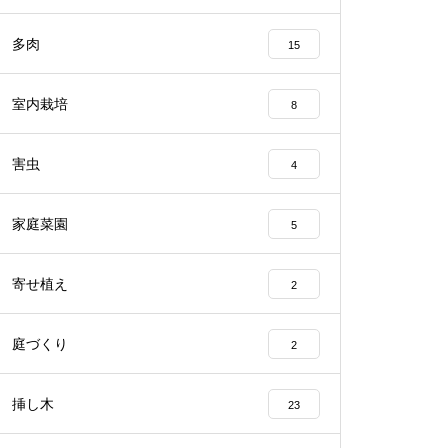
多肉
15
室内栽培
8
害虫
4
家庭菜園
5
寄せ植え
2
庭づくり
2
挿し木
23