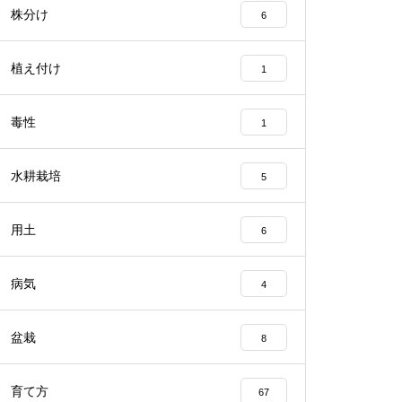
株分け
6
植え付け
1
毒性
1
水耕栽培
5
用土
6
病気
4
盆栽
8
育て方
67