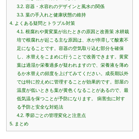
3.2.
容器・水容れのデザインと風水の関係
3.3.
葉の手入れと健康状態の維持
4.
よくある疑問とトラブル対策
4.1.
根腐れや黄変葉が出たときの原因と改善策 水耕栽
培で根腐れが起こる主な原因は、水が停滞して酸素不
足になることです。容器の空気取り込む部分を確保
し、水替えをこまめに行うことで改善できます。黄変
葉は過湿か栄養過多が疑われますので、栄養液を薄め
るか水替えの頻度を上げてみてください。成長期以外
では特に控えめに管理することが効果的です。部屋の
温度が低いときも葉が黄色くなることがあるので、最
低気温を保つことが予防になります。 病害虫に対す
る予防と安全な対処法
4.2.
季節ごとの管理変化と注意点
5.
まとめ