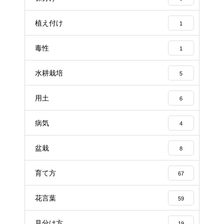
植え付け
1
毒性
1
水耕栽培
5
用土
6
病気
4
盆栽
8
育て方
67
花言葉
59
見分け方
19