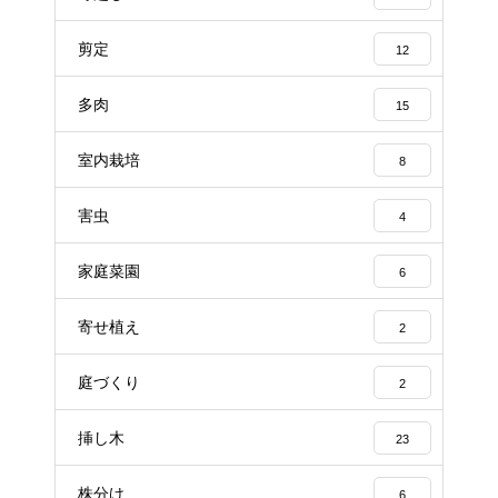
剪定
12
多肉
15
室内栽培
8
害虫
4
家庭菜園
6
寄せ植え
2
庭づくり
2
挿し木
23
株分け
6