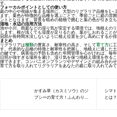
す。
フォーカルポイントとしての使い方
庭の中心や視線が集まる場所に、大型のリグラリア品種を1～
ます。葉色が特徴的な品種を選ぶことで、季節ごとに庭の雰囲
ントとなります。背景を暗めの植物で囲むと葉の色が引き立ち
湿地・水辺の活用方法
池や小川、雨庭などの湿り気が安定する環境では、地植えのリ
します。根が浅くても湿度が足りるため、葉がしおれることが
冠部が長時間水没しないように植え位置を少し高めにするか排
まとめ
リグラリアは
種類
の豊富さ、耐寒性の高さ、そして
育て方
に工
す。代表的な品種の特徴と耐寒性を把握し、地植えに適した土
の鍵です。病害虫の予防も含めた年間管理を心がければ、毎年
日照が強すぎる場所を避け、湿り気を保つ地植え環境を作るこ
揮できます。コンパニオンプランツやデザインとの組み合わせ
育て方を取り入れてリグラリアをあなたの庭に取り入れてみて
かすみ草（カスミソウ）のジ
シマト
プシーの育て方！ふんわり可
とは？
愛く咲かせるコツ
策とお