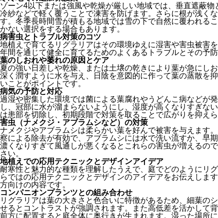
ゾーン4以下または強風や乾燥が厳しい地域では、垂直遮蔽物
冷紗などで軽く覆うことで凍害を防げます。さらに根が浅くな
す。冬季長時間雪が積もる地域では雪の下で自然に覆われるこ
かない選択をする場合もあります。
病害虫とトラブル対策のコツ
地植えで育てるリグラリアはその環境ゆえに湿害や害虫被害を
年間を通じて健全に育てるためのよくあるトラブルとその予防
葉のしおれや萎れの原因とケア
夏の強い日差しや乾燥、または土壌の乾きにより葉が急にしお
深く潤すように水を与え、日陰を意図的に作って葉の蒸散を抑
いことがポイントです。
病気の予防と対応
過湿や密集した環境では菌による葉腐れやうどんこ病などが発
し、冠部に水が溜まらないようにし、湿度が高くなりすぎない
は患部を切除し、初期段階で対策を取ることで広がりを抑えら
害虫（ナメクジ・アブラムシなど）の対策
ナメクジやアブラムシは柔らかい葉を好んで被害を与えます。
察による除去が有効で、アブラムシには水で洗い流すか、早期
濃くなりすぎて風通しが悪くなるとこれらの害虫が増えるので
さい。
地植えでの応用テクニックとデザインアイデア
耐寒性と魅力的な種類を理解したうえで、庭でどのようにリグ
らではの応用テクニックとデザインのアイデアをお伝えします
方向けの内容です。
コンパニオンプランツとの組み合わせ
リグラリアは葉の大きさと色合いに特徴があるため、細葉のシ
せるとコントラストが強調されます。また高低差を活かして背
前方に配置すると庭全体に奥行きが生まれます。湿った場所に