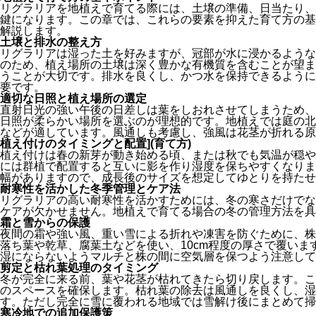
リグラリアを地植えで育てる際には、土壌の準備、日当たり、
鍵になります。この章では、これらの要素を抑えた育て方の基
解説します。
土壌と排水の整え方
リグラリアは湿った土を好みますが、冠部が水に浸かるような
のため、植え場所の土壌は深く豊かな有機質を含むことが望ま
うことが大切です。排水を良くし、かつ水を保持できるように
要です。
適切な日照と植え場所の選定
直射日光の強い午後の日差しは葉をしおれさせてしまうため、
日照が柔らかい場所を選ぶのが理想的です。地植えでは庭の北
などが適しています。風通しも考慮し、強風は花茎が折れる原
植え付けのタイミングと配置](育て方)
植え付けは春の新芽が動き始める頃、または秋でも気温が穏や
には群植で配置すると互いに影を作り湿度を保ちやすくなります。
幅がありますので、成長後のサイズを想定してゆとりを持たせ
耐寒性を活かした冬季管理とケア法
リグラリアの高い耐寒性を活かすためには、冬の寒さだけでな
ケアが欠かせません。地植えで育てる場合の冬の管理方法を具
霜と雪からの保護
夜間の霜や強い風、重い雪による折れや凍害を防ぐために、株
落ち葉や乾草、腐葉土などを使い、10cm程度の厚さで覆い
湿にならないようマルチと株の間に空気層を保つよう注意して
剪定と枯れ葉処理のタイミング
冬が完全に来る前、葉や花茎が枯れてきたら切り戻します。こ
のスペースを確保します。枯れ葉の除去は風通しを良くし、湿
す。ただし完全に雪に覆われる地域では雪解け後にまとめて掃
寒冷地での追加保護策