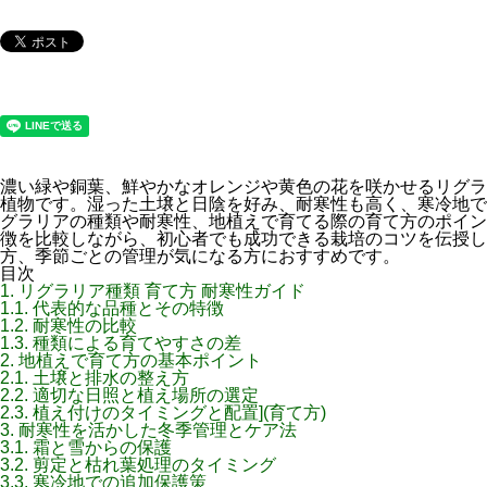
濃い緑や銅葉、鮮やかなオレンジや黄色の花を咲かせるリグラ
植物です。湿った土壌と日陰を好み、耐寒性も高く、寒冷地で
グラリアの種類や耐寒性、地植えで育てる際の育て方のポイン
徴を比較しながら、初心者でも成功できる栽培のコツを伝授し
方、季節ごとの管理が気になる方におすすめです。
目次
1.
リグラリア種類 育て方 耐寒性ガイド
1.1.
代表的な品種とその特徴
1.2.
耐寒性の比較
1.3.
種類による育てやすさの差
2.
地植えで育て方の基本ポイント
2.1.
土壌と排水の整え方
2.2.
適切な日照と植え場所の選定
2.3.
植え付けのタイミングと配置](育て方)
3.
耐寒性を活かした冬季管理とケア法
3.1.
霜と雪からの保護
3.2.
剪定と枯れ葉処理のタイミング
3.3.
寒冷地での追加保護策