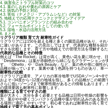
4.
病害虫とトラブル対策のコツ
4.1.
葉のしおれや萎れの原因とケア
4.2.
病気の予防と対応
4.3.
害虫（ナメクジ・アブラムシなど）の対策
5.
地植えでの応用テクニックとデザインアイデア
5.1.
コンパニオンプランツとの組み合わせ
5.2.
フォーカルポイントとしての使い方
5.3.
湿地・水辺の活用方法
6.
まとめ
リグラリア種類 育て方 耐寒性ガイド
リグラリアには150を超える種と多くの園芸品種があり、そ
に違いがあります。この見出しではまず、代表的な種類を紹介
すさを比較します。育て方や地植えでの管理方法を理解するた
代表的な品種とその特徴
例えば「The Rocket」は背が高く、黄色い花を夏に咲かせ
「Desdemona」は葉が赤銅色から緑になるグラデーション
す。「Othello」や「Dark Beauty」など、葉の色や形
品種が揃っています。葉裏や違う色調を持つものがあり、単一
耐寒性の比較
リグラリアは通常、アメリカの寒冷地帯でUSDAゾーン4〜8
およそ−34度から−12度の地域を指し、多くの品種がこの範囲で耐えら
さらに低いゾーン2まで耐寒性能があるとの情報もあります。
の環境要因も耐寒性に影響します。
種類による育てやすさの差
葉が大きく、水分を多く必要とする品種は日照や乾燥の影響を
方、葉がやや硬くコンパクトな品種や葉が切れ込みのある形の
る場所に適応しやすいです。初心者であれば耐寒性が高く育て
地植えで育て方の基本ポイント