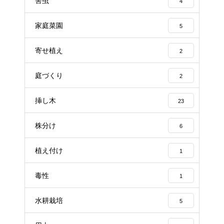
害虫
4
家庭菜園
5
寄せ植え
2
庭づくり
2
挿し木
23
株分け
6
植え付け
1
毒性
1
水耕栽培
5