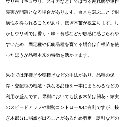
ウリ科（キュウリ、スイカなど）ではつる割れ病や連作
障害が問題となる場合があります。台木を選ぶことで耐
病性を得られることがあり、接ぎ木苗が役立ちます。し
かしウリ科では香り・味・食感などが敏感に感じられや
すいため、固定種や伝統品種を育てる場合は自根苗を使
ったほうが品種本来の特徴を活かせます。
果樹では芽接ぎや穂接ぎなどの手法があり、品種の保
存・交配種の増殖・異なる品種を一本にまとめるなどの
利用が盛んです。果樹においても接ぎ木苗は開花・結実
のスピードアップや樹勢コントロールに有利ですが、接
ぎ木部分に弱点が出ることがあるため剪定・誘引などの