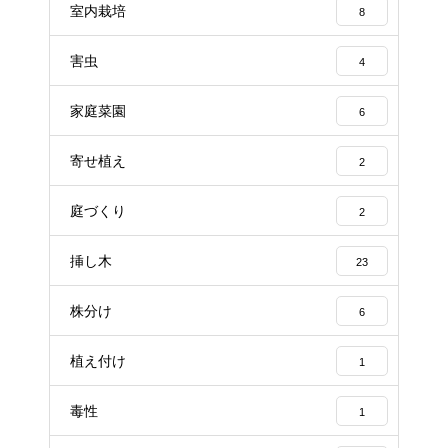
室内栽培
8
害虫
4
家庭菜園
6
寄せ植え
2
庭づくり
2
挿し木
23
株分け
6
植え付け
1
毒性
1