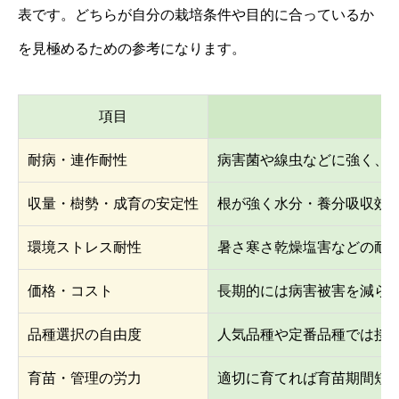
表です。どちらが自分の栽培条件や目的に合っているか
を見極めるための参考になります。
項目
メ
耐病・連作耐性
病害菌や線虫などに強く、
収量・樹勢・成育の安定性
根が強く水分・養分吸収効
環境ストレス耐性
暑さ寒さ乾燥塩害などの耐
価格・コスト
長期的には病害被害を減ら
品種選択の自由度
人気品種や定番品種では接
育苗・管理の労力
適切に育てれば育苗期間短